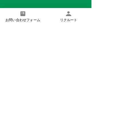
浜石の郷
お問い合わせフォーム
リクルート
〒421-3107
静岡県静岡市清水区由比阿僧189番地の1
ケアかんばら
〒421-3214
静岡県静岡市清水区蒲原堰沢476番地の1
わだの里
〒417-0001
静岡県富士市今泉1丁目11番7号
​慈照会
について
・​ 理事長挨拶
・​ グリーンボンド投資
・​ SDGs宣言
浜石の郷
・ 従来型/短期入所