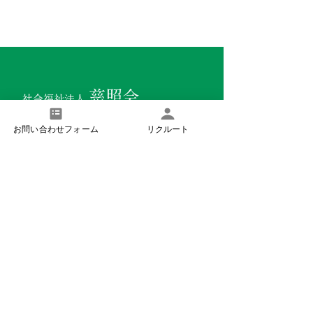
慈照会
社会福祉法人
お問い合わせフォーム
リクルート
浜石の郷
〒421-3107
静岡県静岡市清水区由比阿僧189番地の1
ケアかんばら
〒421-3214
静岡県静岡市清水区蒲原堰沢476番地の1
わだの里
〒417-0001
静岡県富士市今泉1丁目11番7号