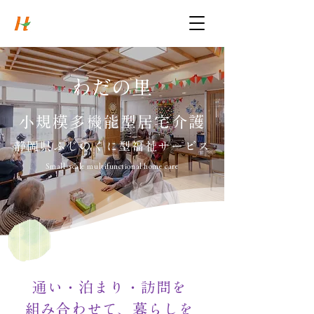
慈照会
社会福祉法人
Syakaifukushihoujin Jishokai
わだの里
小規模多機能型居宅介護
​静岡県ふじのくに型福祉サービス
Small-scale multifunctional home care
通い・泊まり・訪問を
組み合わせて、暮らしを