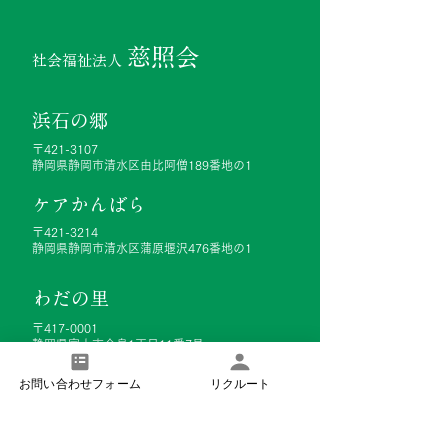
慈照会
社会福祉法人
浜石の郷
〒421-3107
静岡県静岡市清水区由比阿僧189番地の1
ケアかんばら
〒421-3214
静岡県静岡市清水区蒲原堰沢476番地の1
わだの里
〒417-0001
静岡県富士市今泉1丁目11番7号
お問い合わせフォーム
リクルート
​慈照会
について
・​ 理事長挨拶
・​ グリーンボンド投資