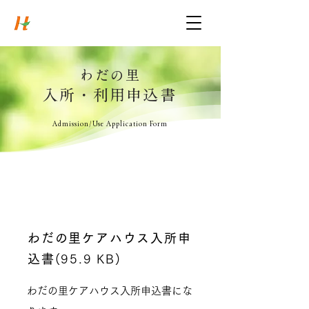
慈照会
社会福祉法人
Syakaifukushihoujin Jishokai
わだの里
入所・利用申込書
Admission/Use Application Form
わだの里ケアハウス入所申
込書
(95.9 KB)
わだの里ケアハウス入所申込書にな