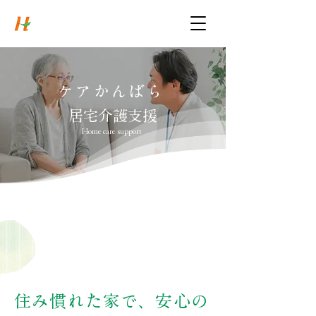
慈照会
社会福祉法人
Syakaifukushihoujin Jishokai
ケアかんばら
居宅介護支援
Home care support
住み慣れた家で、安心の