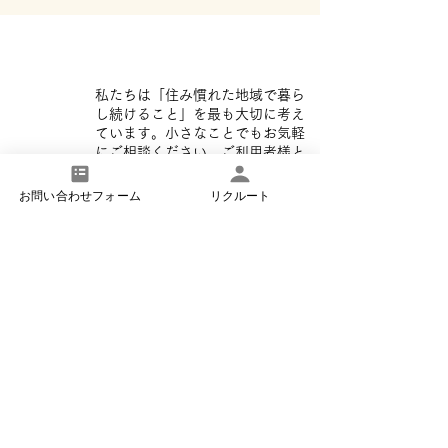
私たちは「住み慣れた地域で暮ら
し続けること」を最も大切に考え
ています。小さなことでもお気軽
にご相談ください。ご利用者様と
ご家族に寄り添いながら、一歩ず
つ安心の暮らしを築いてまいりま
お問い合わせフォーム
リクルート
す。